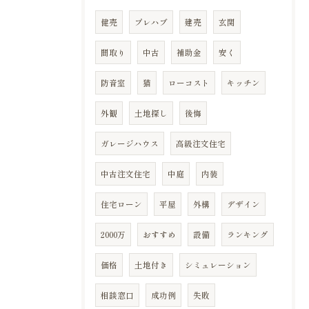
健売
プレハブ
建売
玄関
間取り
中古
補助金
安く
防音室
猫
ローコスト
キッチン
外観
土地探し
後悔
ガレージハウス
高級注文住宅
中古注文住宅
中庭
内装
住宅ローン
平屋
外構
デザイン
2000万
おすすめ
設備
ランキング
価格
土地付き
シミュレーション
相談窓口
成功例
失敗