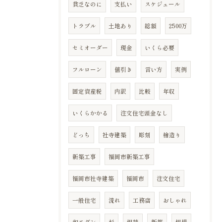
貧乏なのに
支払い
スケジュール
トラブル
土地あり
総額
2500万
セミオーダー
現金
いくら必要
フルローン
値引き
言い方
実例
固定資産税
内訳
比較
年収
いくらかかる
注文住宅頭金なし
どっち
社寺建築
彫刻
檜造り
新築工事
福岡市新築工事
福岡市社寺建築
福岡市
注文住宅
一般住宅
流れ
工務店
おしゃれ