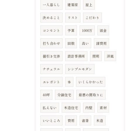
一人暮らし
建築家
屋上
決めること
リスト
こだわり
コンセント
予算
1000万
頭金
打ち合わせ
回数
高い
諸費用
値引き交渉
設計事務所
照明
洋風
ナチュラル
シンプルモダン
エレガント
本
いくらかかった
40坪
分譲住宅
最悪の間取りに
払えない
木造住宅
内壁
素材
いいところ
費用
書斎
木造