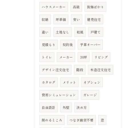
ハウスメーカー
高級
後悔ばかり
収納
坪単価
安い
建売住宅
違い
土地なし
和風
戸建て
見積もり
契約後
予算オーバー
トイレ
メーカー
30坪
リビング
デザイン注文住宅
階段
木造注文住宅
カタログ
メリット
オプション
費用シミュレーション
ガレージ
自由設計
外壁
決め方
削れるところ
つなぎ融資不要
窓