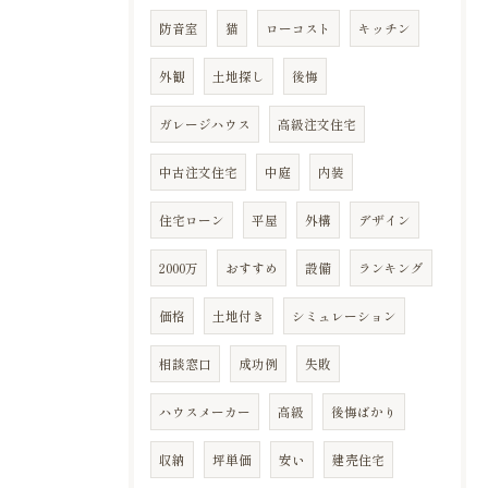
防音室
猫
ローコスト
キッチン
外観
土地探し
後悔
ガレージハウス
高級注文住宅
中古注文住宅
中庭
内装
住宅ローン
平屋
外構
デザイン
2000万
おすすめ
設備
ランキング
価格
土地付き
シミュレーション
相談窓口
成功例
失敗
ハウスメーカー
高級
後悔ばかり
収納
坪単価
安い
建売住宅