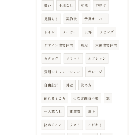
違い
土地なし
和風
戸建て
見積もり
契約後
予算オーバー
トイレ
メーカー
30坪
リビング
デザイン注文住宅
階段
木造注文住宅
カタログ
メリット
オプション
費用シミュレーション
ガレージ
自由設計
外壁
決め方
削れるところ
つなぎ融資不要
窓
一人暮らし
建築家
屋上
決めること
リスト
こだわり