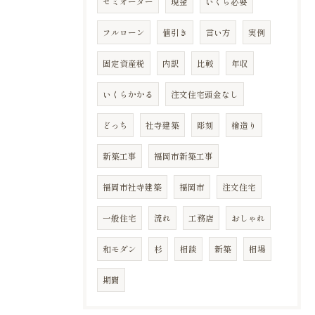
セミオーダー
現金
いくら必要
フルローン
値引き
言い方
実例
固定資産税
内訳
比較
年収
いくらかかる
注文住宅頭金なし
どっち
社寺建築
彫刻
檜造り
新築工事
福岡市新築工事
福岡市社寺建築
福岡市
注文住宅
一般住宅
流れ
工務店
おしゃれ
和モダン
杉
相談
新築
相場
期間