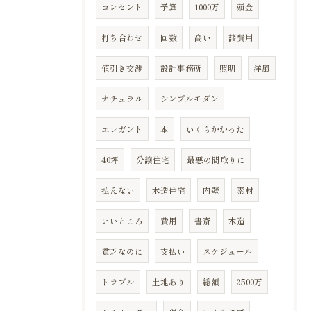
コンセント
予算
1000万
頭金
打ち合わせ
回数
高い
諸費用
値引き交渉
設計事務所
照明
洋風
ナチュラル
シンプルモダン
エレガント
本
いくらかかった
40坪
分譲住宅
最悪の間取りに
払えない
木造住宅
内壁
素材
いいところ
費用
書斎
木造
貧乏なのに
支払い
スケジュール
トラブル
土地あり
総額
2500万