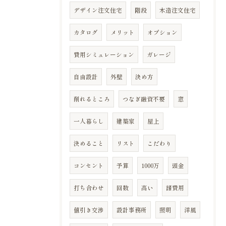
デザイン注文住宅
階段
木造注文住宅
カタログ
メリット
オプション
費用シミュレーション
ガレージ
自由設計
外壁
決め方
削れるところ
つなぎ融資不要
窓
一人暮らし
建築家
屋上
決めること
リスト
こだわり
コンセント
予算
1000万
頭金
打ち合わせ
回数
高い
諸費用
値引き交渉
設計事務所
照明
洋風