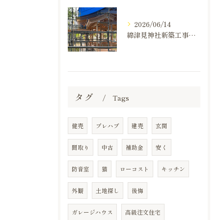
2026/06/14
綿津見神社新築工事の建て方状況のお知らせ
タグ
Tags
健売
プレハブ
建売
玄関
間取り
中古
補助金
安く
防音室
猫
ローコスト
キッチン
外観
土地探し
後悔
ガレージハウス
高級注文住宅