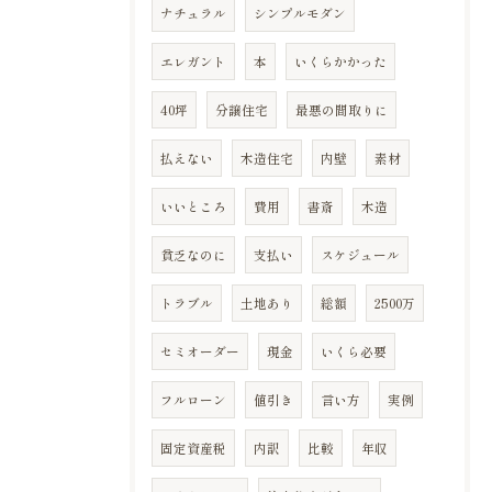
ナチュラル
シンプルモダン
エレガント
本
いくらかかった
40坪
分譲住宅
最悪の間取りに
払えない
木造住宅
内壁
素材
いいところ
費用
書斎
木造
貧乏なのに
支払い
スケジュール
トラブル
土地あり
総額
2500万
セミオーダー
現金
いくら必要
フルローン
値引き
言い方
実例
固定資産税
内訳
比較
年収