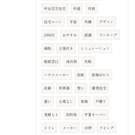
中古注文住宅
中庭
内装
住宅ローン
平屋
外構
デザイン
2000万
おすすめ
設備
ランキング
価格
土地付き
シミュレーション
相談窓口
成功例
失敗
ハウスメーカー
高級
後悔ばかり
収納
坪単価
安い
建売住宅
違い
土地なし
和風
戸建て
見積もり
契約後
予算オーバー
トイレ
メーカー
30坪
リビング