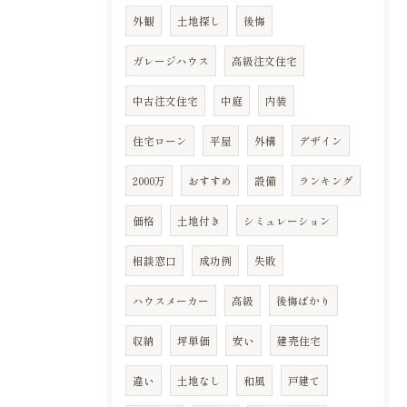
外観
土地探し
後悔
ガレージハウス
高級注文住宅
中古注文住宅
中庭
内装
住宅ローン
平屋
外構
デザイン
2000万
おすすめ
設備
ランキング
価格
土地付き
シミュレーション
相談窓口
成功例
失敗
ハウスメーカー
高級
後悔ばかり
収納
坪単価
安い
建売住宅
違い
土地なし
和風
戸建て