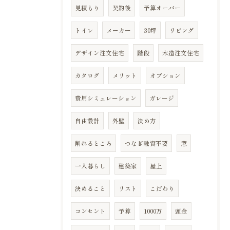
見積もり
契約後
予算オーバー
トイレ
メーカー
30坪
リビング
デザイン注文住宅
階段
木造注文住宅
カタログ
メリット
オプション
費用シミュレーション
ガレージ
自由設計
外壁
決め方
削れるところ
つなぎ融資不要
窓
一人暮らし
建築家
屋上
決めること
リスト
こだわり
コンセント
予算
1000万
頭金