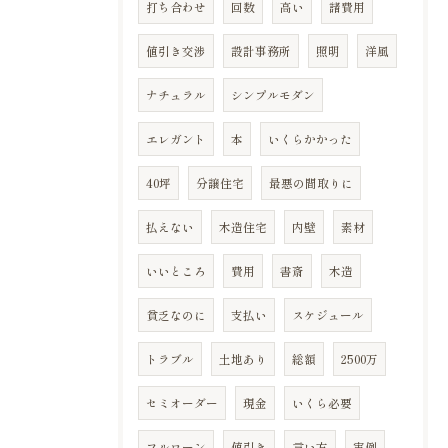
打ち合わせ
回数
高い
諸費用
値引き交渉
設計事務所
照明
洋風
ナチュラル
シンプルモダン
エレガント
本
いくらかかった
40坪
分譲住宅
最悪の間取りに
払えない
木造住宅
内壁
素材
いいところ
費用
書斎
木造
貧乏なのに
支払い
スケジュール
トラブル
土地あり
総額
2500万
セミオーダー
現金
いくら必要
フルローン
値引き
言い方
実例