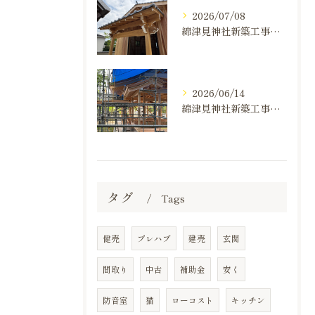
2026/07/08
綿津見神社新築工事の建て方状況のお知らせ
2026/06/14
綿津見神社新築工事の建て方状況のお知らせ
タグ
Tags
健売
プレハブ
建売
玄関
間取り
中古
補助金
安く
防音室
猫
ローコスト
キッチン