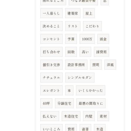
削れるところ
つなぎ融資不要
窓
一人暮らし
建築家
屋上
決めること
リスト
こだわり
コンセント
予算
1000万
頭金
打ち合わせ
回数
高い
諸費用
値引き交渉
設計事務所
照明
洋風
ナチュラル
シンプルモダン
エレガント
本
いくらかかった
40坪
分譲住宅
最悪の間取りに
払えない
木造住宅
内壁
素材
いいところ
費用
書斎
木造