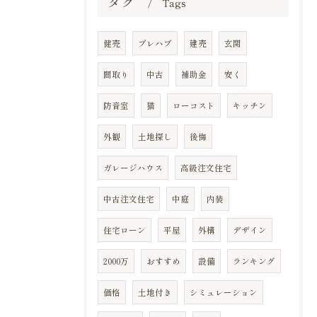
タグ
Tags
健売
プレハブ
建売
玄関
間取り
中古
補助金
安く
防音室
猫
ローコスト
キッチン
外観
土地探し
後悔
ガレージハウス
高級注文住宅
中古注文住宅
中庭
内装
住宅ローン
平屋
外構
デザイン
2000万
おすすめ
設備
ランキング
価格
土地付き
シミュレーション