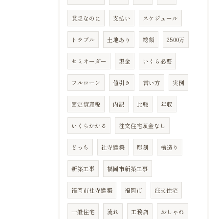
貧乏なのに
支払い
スケジュール
トラブル
土地あり
総額
2500万
セミオーダー
現金
いくら必要
フルローン
値引き
言い方
実例
固定資産税
内訳
比較
年収
いくらかかる
注文住宅頭金なし
どっち
社寺建築
彫刻
檜造り
新築工事
福岡市新築工事
福岡市社寺建築
福岡市
注文住宅
一般住宅
流れ
工務店
おしゃれ