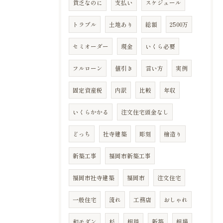
貧乏なのに
支払い
スケジュール
トラブル
土地あり
総額
2500万
セミオーダー
現金
いくら必要
フルローン
値引き
言い方
実例
固定資産税
内訳
比較
年収
いくらかかる
注文住宅頭金なし
どっち
社寺建築
彫刻
檜造り
新築工事
福岡市新築工事
福岡市社寺建築
福岡市
注文住宅
一般住宅
流れ
工務店
おしゃれ
和モダン
杉
相談
新築
相場