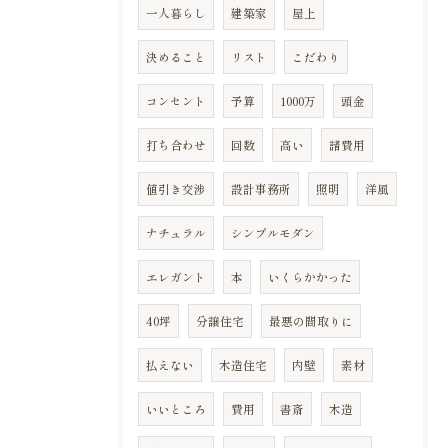
一人暮らし
建築家
屋上
決めること
リスト
こだわり
コンセント
予算
1000万
頭金
打ち合わせ
回数
高い
諸費用
値引き交渉
設計事務所
照明
洋風
ナチュラル
シンプルモダン
エレガント
本
いくらかかった
40坪
分譲住宅
最悪の間取りに
払えない
木造住宅
内壁
素材
いいところ
費用
書斎
木造