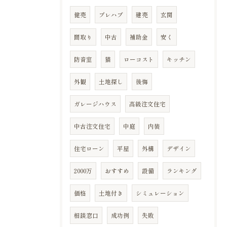
健売
プレハブ
建売
玄関
間取り
中古
補助金
安く
防音室
猫
ローコスト
キッチン
外観
土地探し
後悔
ガレージハウス
高級注文住宅
中古注文住宅
中庭
内装
住宅ローン
平屋
外構
デザイン
2000万
おすすめ
設備
ランキング
価格
土地付き
シミュレーション
相談窓口
成功例
失敗