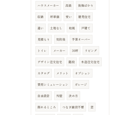
ハウスメーカー
高級
後悔ばかり
収納
坪単価
安い
建売住宅
違い
土地なし
和風
戸建て
見積もり
契約後
予算オーバー
トイレ
メーカー
30坪
リビング
デザイン注文住宅
階段
木造注文住宅
カタログ
メリット
オプション
費用シミュレーション
ガレージ
自由設計
外壁
決め方
削れるところ
つなぎ融資不要
窓