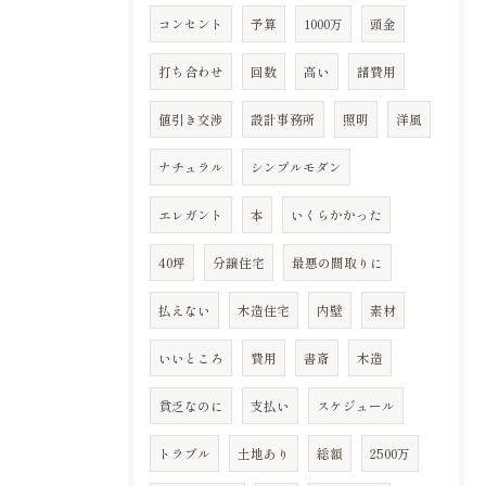
コンセント
予算
1000万
頭金
打ち合わせ
回数
高い
諸費用
値引き交渉
設計事務所
照明
洋風
ナチュラル
シンプルモダン
エレガント
本
いくらかかった
40坪
分譲住宅
最悪の間取りに
払えない
木造住宅
内壁
素材
いいところ
費用
書斎
木造
貧乏なのに
支払い
スケジュール
トラブル
土地あり
総額
2500万