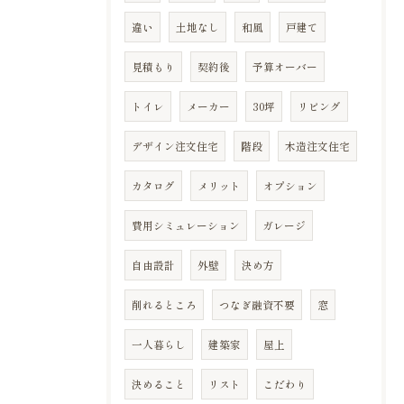
違い
土地なし
和風
戸建て
見積もり
契約後
予算オーバー
トイレ
メーカー
30坪
リビング
デザイン注文住宅
階段
木造注文住宅
カタログ
メリット
オプション
費用シミュレーション
ガレージ
自由設計
外壁
決め方
削れるところ
つなぎ融資不要
窓
一人暮らし
建築家
屋上
決めること
リスト
こだわり