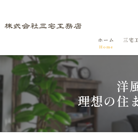
ホーム
三宅
Home
初め
家づ
洋
理想の住