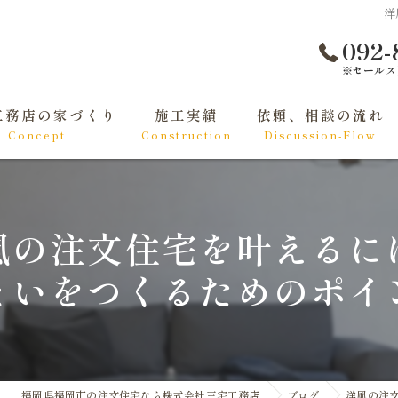
洋
092-
※セールス
工務店の家づくり
施工実績
依頼、相談の流れ
Concept
Construction
Discussion-Flow
て家づくりをする方へ
くりの基礎知識
風の注文住宅を叶えるに
まいをつくるためのポイ
福岡県福岡市の注文住宅なら株式会社三宅工務店
ブログ
洋風の注