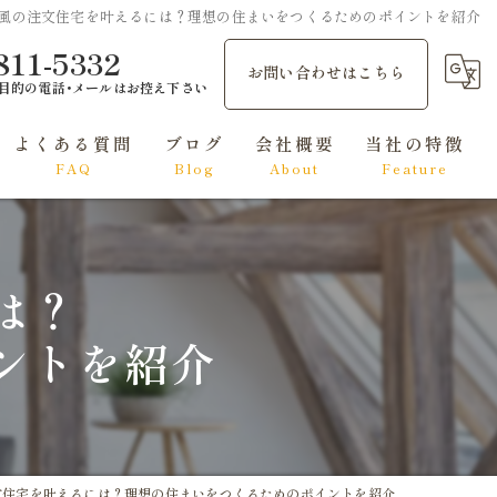
風の注文住宅を叶えるには？理想の住まいをつくるためのポイントを紹介
811-5332
お問い合わせはこちら
目的の電話･メールはお控え下さい
よくある質問
ブログ
会社概要
当社の特徴
FAQ
Blog
About
Feature
和風
洋風
は？
シンプルモダン
ントを紹介
ナチュラル
エレガント
文住宅を叶えるには？理想の住まいをつくるためのポイントを紹介