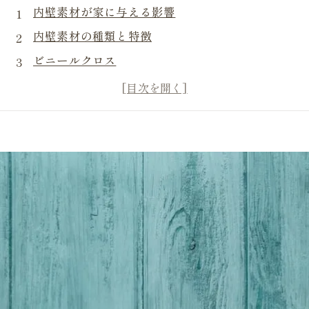
内壁素材が家に与える影響
内壁素材の種類と特徴
ビニールクロス
珪藻土
漆喰
木材
モルタル下地と塗装
内装素材の選び方のポイント
素材選びを楽しむコツ
まとめ