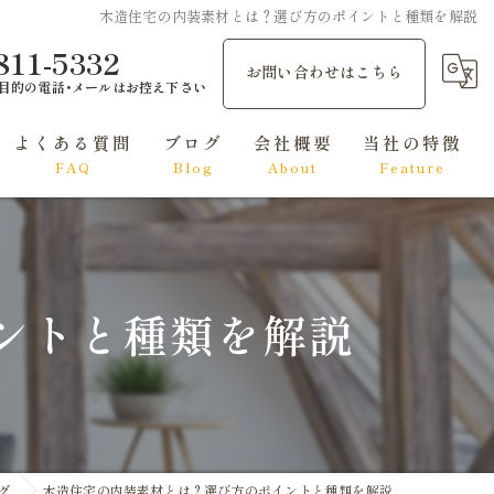
木造住宅の内装素材とは？選び方のポイントと種類を解説
811-5332
お問い合わせはこちら
目的の電話･メールはお控え下さい
よくある質問
ブログ
会社概要
当社の特徴
FAQ
Blog
About
Feature
和風
洋風
ントと種類を解説
シンプルモダン
ナチュラル
エレガント
グ
木造住宅の内装素材とは？選び方のポイントと種類を解説