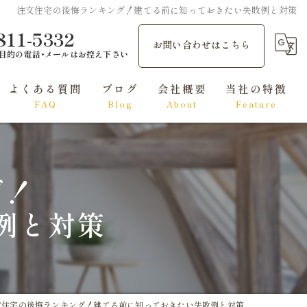
注文住宅の後悔ランキング！建てる前に知っておきたい失敗例と対策
811-5332
お問い合わせはこちら
目的の電話･メールはお控え下さい
よくある質問
ブログ
会社概要
当社の特徴
FAQ
Blog
About
Feature
和風
洋風
グ！
シンプルモダン
例と対策
ナチュラル
エレガント
文住宅の後悔ランキング！建てる前に知っておきたい失敗例と対策