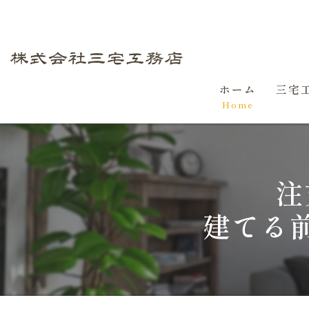
ホーム
三宅
Home
初め
家づ
注
建てる