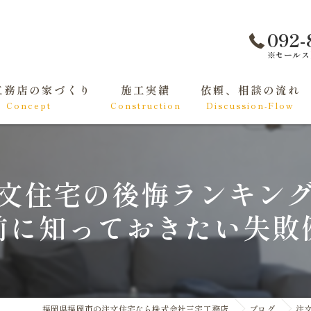
092-
※セールス
工務店の家づくり
施工実績
依頼、相談の流れ
Concept
Construction
Discussion-Flow
て家づくりをする方へ
くりの基礎知識
文住宅の後悔ランキン
前に知っておきたい失敗
福岡県福岡市の注文住宅なら株式会社三宅工務店
ブログ
注