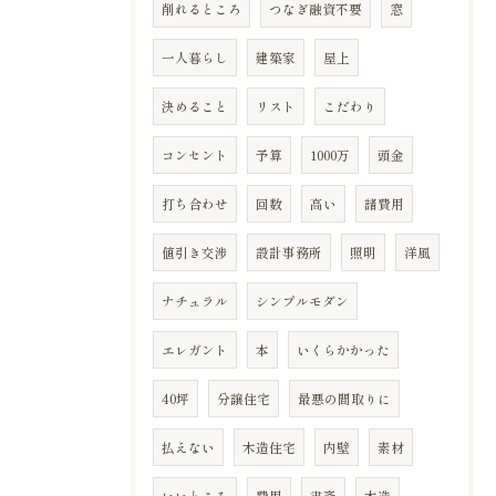
削れるところ
つなぎ融資不要
窓
一人暮らし
建築家
屋上
決めること
リスト
こだわり
コンセント
予算
1000万
頭金
打ち合わせ
回数
高い
諸費用
値引き交渉
設計事務所
照明
洋風
ナチュラル
シンプルモダン
エレガント
本
いくらかかった
40坪
分譲住宅
最悪の間取りに
払えない
木造住宅
内壁
素材
いいところ
費用
書斎
木造