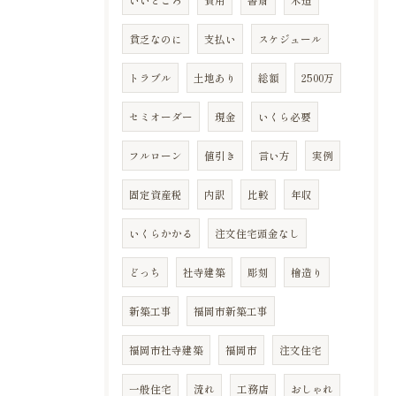
貧乏なのに
支払い
スケジュール
トラブル
土地あり
総額
2500万
セミオーダー
現金
いくら必要
フルローン
値引き
言い方
実例
固定資産税
内訳
比較
年収
いくらかかる
注文住宅頭金なし
どっち
社寺建築
彫刻
檜造り
新築工事
福岡市新築工事
福岡市社寺建築
福岡市
注文住宅
一般住宅
流れ
工務店
おしゃれ