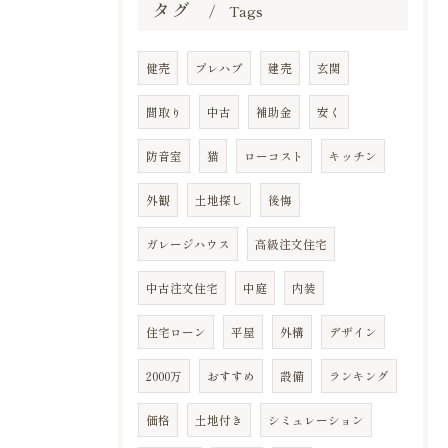
タグ
Tags
健売
プレハブ
建売
玄関
間取り
中古
補助金
安く
防音室
猫
ローコスト
キッチン
外観
土地探し
後悔
ガレージハウス
高級注文住宅
中古注文住宅
中庭
内装
住宅ローン
平屋
外構
デザイン
2000万
おすすめ
設備
ランキング
価格
土地付き
シミュレーション