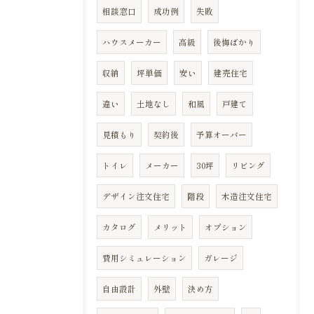
相談窓口
成功例
失敗
ハウスメーカー
高級
後悔ばかり
収納
坪単価
安い
建売住宅
違い
土地なし
和風
戸建て
見積もり
契約後
予算オーバー
トイレ
メーカー
30坪
リビング
デザイン注文住宅
階段
木造注文住宅
カタログ
メリット
オプション
費用シミュレーション
ガレージ
自由設計
外壁
決め方