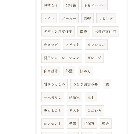
見積もり
契約後
予算オーバー
トイレ
メーカー
30坪
リビング
デザイン注文住宅
階段
木造注文住宅
カタログ
メリット
オプション
費用シミュレーション
ガレージ
自由設計
外壁
決め方
削れるところ
つなぎ融資不要
窓
一人暮らし
建築家
屋上
決めること
リスト
こだわり
コンセント
予算
1000万
頭金