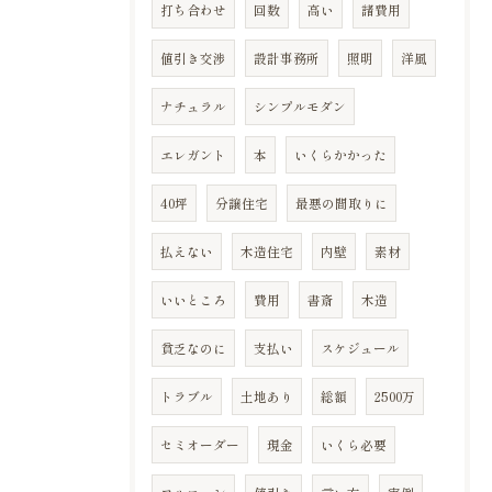
打ち合わせ
回数
高い
諸費用
値引き交渉
設計事務所
照明
洋風
ナチュラル
シンプルモダン
エレガント
本
いくらかかった
40坪
分譲住宅
最悪の間取りに
払えない
木造住宅
内壁
素材
いいところ
費用
書斎
木造
貧乏なのに
支払い
スケジュール
トラブル
土地あり
総額
2500万
セミオーダー
現金
いくら必要