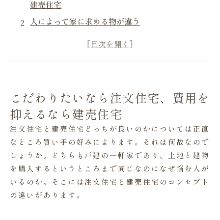
建売住宅
人によって家に求める物が違う
注文住宅を購入するメリット３選
①自由設計が可能で、土地を選べる
②素材、建材にこだわれる
③家の設計に自分も参加できる
こだわりたいなら注文住宅、費用を
注文住宅を購入するデメリット３選
抑えるなら建売住宅
①費用が高額になりやすい。
注文住宅と建売住宅どっちが良いのかについては正直
②着工から完成まで時間が掛かる
なところ買い手の好みによります。それは何故なので
③建築の専門的な知識がないと大変
しょうか。どちらも戸建の一軒家であり、土地と建物
を購入するというところまで同じなのになぜ悩む人が
建売住宅を購入するメリット３選
いるのか。そこには注文住宅と建売住宅のコンセプト
①契約後、すぐ入居できる
の違いがあります。
②注文住宅に比べ、費用が安価