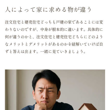
③実物を見て購入するか判断できる
人によって家に求める物が違う
建売住宅を購入するデメリット３選
①間取りや設備が選べない
注文住宅と建売住宅どっちも戸建の家であることには変
②立地が選びにくい
わりないのですが、中身が根本的に違います。具体的に
③素材や構造が見えにくい
何が違うのかと、注文住宅と建売住宅どちらにどのよう
注文住宅と建売住宅どちらにも良し悪しがある
なメリットとデメリットがあるのかを紐解いていけば自
まとめ 本当に欲しい家を冷静に考えて購入を
ずと答えは出ます。一緒に見ていきましょう。
してください