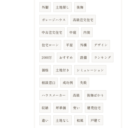
外観
土地探し
後悔
ガレージハウス
高級注文住宅
中古注文住宅
中庭
内装
住宅ローン
平屋
外構
デザイン
2000万
おすすめ
設備
ランキング
価格
土地付き
シミュレーション
相談窓口
成功例
失敗
ハウスメーカー
高級
後悔ばかり
収納
坪単価
安い
建売住宅
違い
土地なし
和風
戸建て