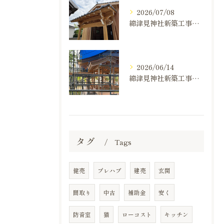
2026/07/08
綿津見神社新築工事の建て方状況のお知らせ
2026/06/14
綿津見神社新築工事の建て方状況のお知らせ
タグ
Tags
健売
プレハブ
建売
玄関
間取り
中古
補助金
安く
防音室
猫
ローコスト
キッチン