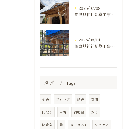
2026/07/08
綿津見神社新築工事の建て方状況のお知らせ
2026/06/14
綿津見神社新築工事の建て方状況のお知らせ
タグ
Tags
健売
プレハブ
建売
玄関
間取り
中古
補助金
安く
防音室
猫
ローコスト
キッチン