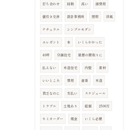
打ち合わせ
回数
高い
諸費用
値引き交渉
設計事務所
照明
洋風
ナチュラル
シンプルモダン
エレガント
本
いくらかかった
40坪
分譲住宅
最悪の間取りに
払えない
木造住宅
内壁
素材
いいところ
費用
書斎
木造
貧乏なのに
支払い
スケジュール
トラブル
土地あり
総額
2500万
セミオーダー
現金
いくら必要