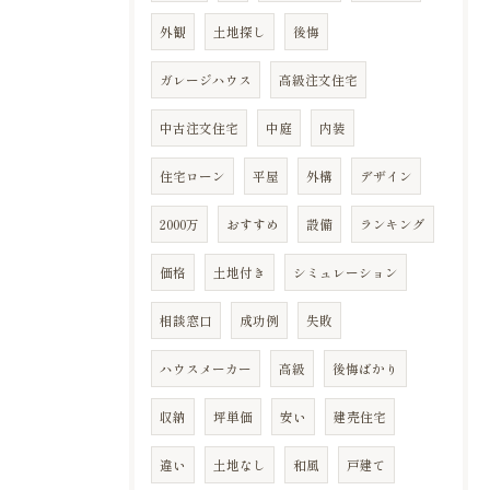
外観
土地探し
後悔
ガレージハウス
高級注文住宅
中古注文住宅
中庭
内装
住宅ローン
平屋
外構
デザイン
2000万
おすすめ
設備
ランキング
価格
土地付き
シミュレーション
相談窓口
成功例
失敗
ハウスメーカー
高級
後悔ばかり
収納
坪単価
安い
建売住宅
違い
土地なし
和風
戸建て