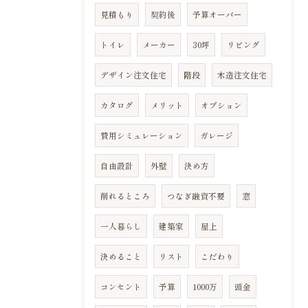
見積もり
契約後
予算オーバー
トイレ
メーカー
30坪
リビング
デザイン注文住宅
階段
木造注文住宅
カタログ
メリット
オプション
費用シミュレーション
ガレージ
自由設計
外壁
決め方
削れるところ
つなぎ融資不要
窓
一人暮らし
建築家
屋上
決めること
リスト
こだわり
コンセント
予算
1000万
頭金