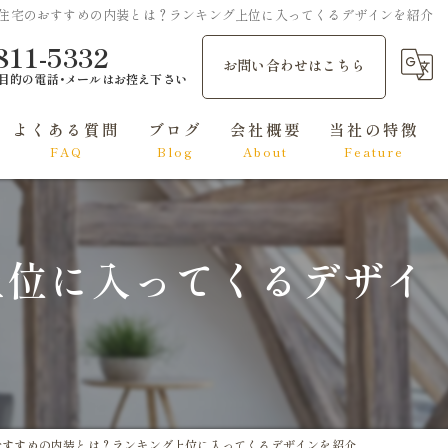
住宅のおすすめの内装とは？ランキング上位に入ってくるデザインを紹介
811-5332
お問い合わせはこちら
目的の電話･メールはお控え下さい
よくある質問
ブログ
会社概要
当社の特徴
FAQ
Blog
About
Feature
和風
洋風
上位に入ってくるデザイ
シンプルモダン
ナチュラル
エレガント
おすすめの内装とは？ランキング上位に入ってくるデザインを紹介