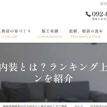
注文
092-
※セールス
工務店の家づくり
施工実績
依頼、相談の流れ
Concept
Construction
Discussion-Flow
て家づくりをする方へ
くりの基礎知識
内装とは？ランキング
ンを紹介
福岡県福岡市の注文住宅なら株式会社三宅工務店
ブログ
注文住宅の