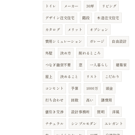
トイレ
メーカー
30坪
リビング
デザイン注文住宅
階段
木造注文住宅
カタログ
メリット
オプション
費用シミュレーション
ガレージ
自由設計
外壁
決め方
削れるところ
つなぎ融資不要
窓
一人暮らし
建築家
屋上
決めること
リスト
こだわり
コンセント
予算
1000万
頭金
打ち合わせ
回数
高い
諸費用
値引き交渉
設計事務所
照明
洋風
ナチュラル
シンプルモダン
エレガント