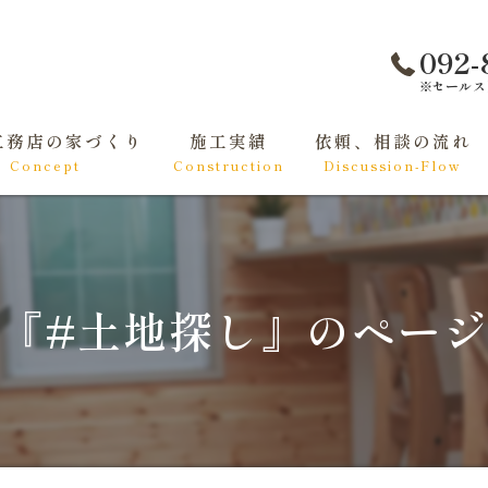
092-
※セールス
工務店の家づくり
施工実績
依頼、相談の流れ
Concept
Construction
Discussion-Flow
て家づくりをする方へ
くりの基礎知識
『#土地探し』のペー