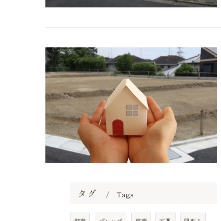
タグ
Tags
健売
プレハブ
建売
玄関
間取り