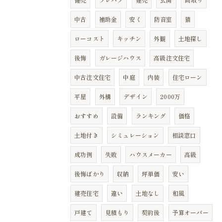
中古
補助金
安く
防音室
猫
ローコスト
キッチン
外観
土地探し
後悔
ガレージハウス
高級注文住宅
中古注文住宅
中庭
内装
住宅ローン
平屋
外構
デザイン
2000万
おすすめ
設備
ランキング
価格
土地付き
シミュレーション
相談窓口
成功例
失敗
ハウスメーカー
高級
後悔ばかり
収納
坪単価
安い
建売住宅
違い
土地なし
和風
戸建て
見積もり
契約後
予算オーバー