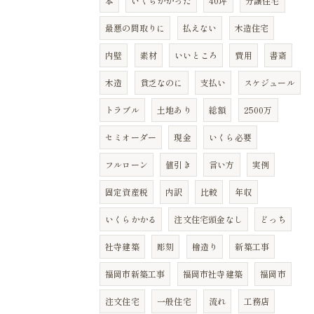
本
いくらかかった
40坪
分譲住宅
最悪の間取りに
払えない
木造住宅
内壁
素材
いいところ
費用
書斎
木造
貧乏なのに
支払い
スケジュール
トラブル
土地あり
総額
2500万
セミオーダー
現金
いくら必要
フルローン
値引き
言い方
実例
固定資産税
内訳
比較
年収
いくらかかる
注文住宅頭金なし
どっち
社寺建築
彫刻
檜造り
新築工事
福岡市新築工事
福岡市社寺建築
福岡市
注文住宅
一般住宅
流れ
工務店