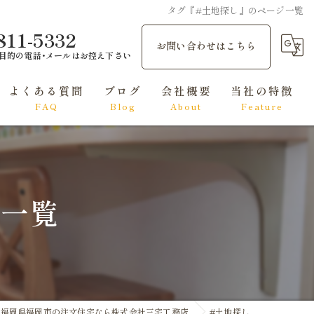
タグ『#土地探し』のページ一覧
811-5332
お問い合わせはこちら
目的の電話･メールはお控え下さい
よくある質問
ブログ
会社概要
当社の特徴
FAQ
Blog
About
Feature
和風
洋風
ジ一覧
シンプルモダン
ナチュラル
エレガント
福岡県福岡市の注文住宅なら株式会社三宅工務店
#土地探し