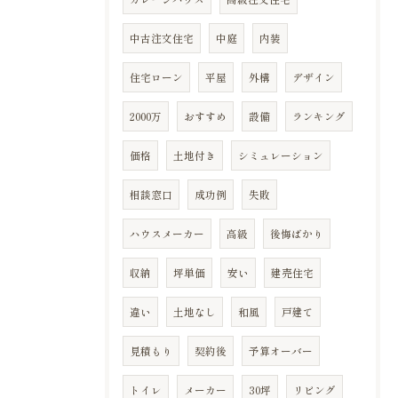
中古注文住宅
中庭
内装
住宅ローン
平屋
外構
デザイン
2000万
おすすめ
設備
ランキング
価格
土地付き
シミュレーション
相談窓口
成功例
失敗
ハウスメーカー
高級
後悔ばかり
収納
坪単価
安い
建売住宅
違い
土地なし
和風
戸建て
見積もり
契約後
予算オーバー
トイレ
メーカー
30坪
リビング