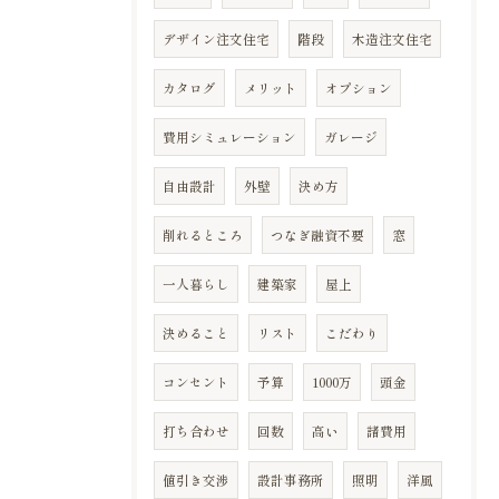
デザイン注文住宅
階段
木造注文住宅
カタログ
メリット
オプション
費用シミュレーション
ガレージ
自由設計
外壁
決め方
削れるところ
つなぎ融資不要
窓
一人暮らし
建築家
屋上
決めること
リスト
こだわり
コンセント
予算
1000万
頭金
打ち合わせ
回数
高い
諸費用
値引き交渉
設計事務所
照明
洋風