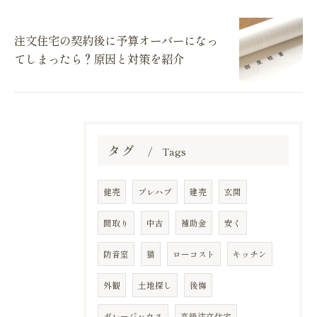
注文住宅の契約後に予算オーバーになっ
てしまったら？原因と対策を紹介
タグ
Tags
健売
プレハブ
建売
玄関
間取り
中古
補助金
安く
防音室
猫
ローコスト
キッチン
外観
土地探し
後悔
ガレージハウス
高級注文住宅