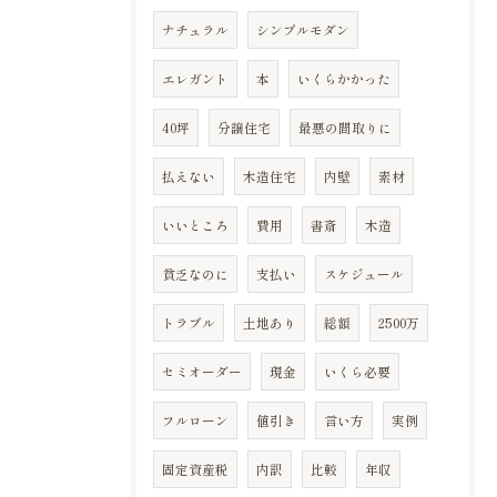
ナチュラル
シンプルモダン
エレガント
本
いくらかかった
40坪
分譲住宅
最悪の間取りに
払えない
木造住宅
内壁
素材
いいところ
費用
書斎
木造
貧乏なのに
支払い
スケジュール
トラブル
土地あり
総額
2500万
セミオーダー
現金
いくら必要
フルローン
値引き
言い方
実例
固定資産税
内訳
比較
年収