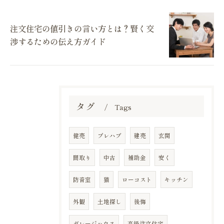
注文住宅の値引きの言い方とは？賢く交
渉するための伝え方ガイド
タグ
Tags
健売
プレハブ
建売
玄関
間取り
中古
補助金
安く
防音室
猫
ローコスト
キッチン
外観
土地探し
後悔
ガレージハウス
高級注文住宅