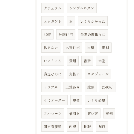
ナチュラル
シンプルモダン
エレガント
本
いくらかかった
40坪
分譲住宅
最悪の間取りに
払えない
木造住宅
内壁
素材
いいところ
費用
書斎
木造
貧乏なのに
支払い
スケジュール
トラブル
土地あり
総額
2500万
セミオーダー
現金
いくら必要
フルローン
値引き
言い方
実例
固定資産税
内訳
比較
年収