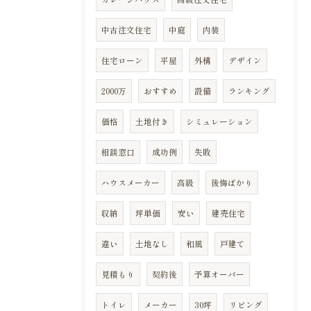
中古注文住宅
中庭
内装
住宅ローン
平屋
外構
デザイン
2000万
おすすめ
設備
ランキング
価格
土地付き
シミュレーション
相談窓口
成功例
失敗
ハウスメーカー
高級
後悔ばかり
収納
坪単価
安い
建売住宅
違い
土地なし
和風
戸建て
見積もり
契約後
予算オーバー
トイレ
メーカー
30坪
リビング