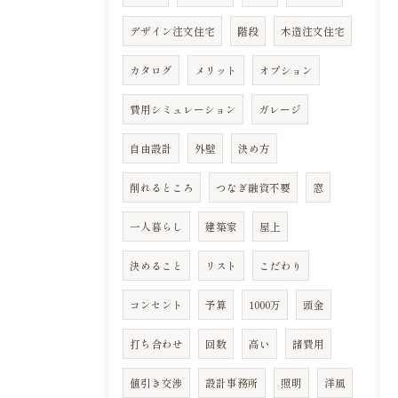
デザイン注文住宅
階段
木造注文住宅
カタログ
メリット
オプション
費用シミュレーション
ガレージ
自由設計
外壁
決め方
削れるところ
つなぎ融資不要
窓
一人暮らし
建築家
屋上
決めること
リスト
こだわり
コンセント
予算
1000万
頭金
打ち合わせ
回数
高い
諸費用
値引き交渉
設計事務所
照明
洋風